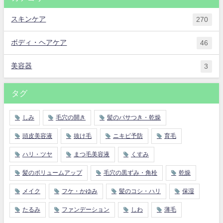
スキンケア
270
ボディ・ヘアケア
46
美容器
3
タグ
しみ
毛穴の開き
髪のパサつき・乾燥
頭皮美容液
抜け毛
ニキビ予防
育毛
ハリ・ツヤ
まつ毛美容液
くすみ
髪のボリュームアップ
毛穴の黒ずみ・角栓
乾燥
メイク
フケ・かゆみ
髪のコシ・ハリ
保湿
たるみ
ファンデーション
しわ
薄毛