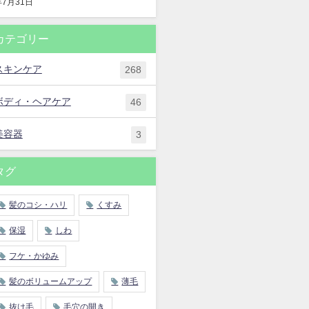
年7月31日
カテゴリー
スキンケア
268
ボディ・ヘアケア
46
美容器
3
タグ
髪のコシ・ハリ
くすみ
保湿
しわ
フケ・かゆみ
髪のボリュームアップ
薄毛
抜け毛
毛穴の開き