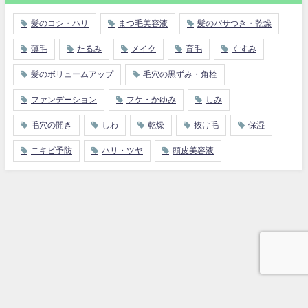
髪のコシ・ハリ
まつ毛美容液
髪のパサつき・乾燥
薄毛
たるみ
メイク
育毛
くすみ
髪のボリュームアップ
毛穴の黒ずみ・角栓
ファンデーション
フケ・かゆみ
しみ
毛穴の開き
しわ
乾燥
抜け毛
保湿
ニキビ予防
ハリ・ツヤ
頭皮美容液
運営者情報