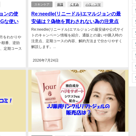
スキンケア
保湿
くすみ
ハリ・ツヤ
ジョンの使
Re:needle(リニードル)エマルジョンの最
Gな使い
安値は？偽物を買わされない為の注意点
Re:needle(リニードル)エマルジョンの最安値や公式サイ
トのキャンペーン情報を紹介。通販との違いや購入時の
使い方をわかりや
注意点、定期コースの内容、解約方法まで分かりやすく
い順番、逆効
解説します。...
A、定期コース
2026年7月24日