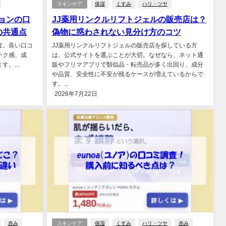
スキンケア
保湿
くすみ
ハリ・ツヤ
ジョンの口
JJ薬用リンクルリフトジェルの販売店は？
の共通点
偽物に惑わされない見分け方のコツ
調査。良い口コ
JJ薬用リンクルリフトジェルの販売店を探している方
チク感、成
は、公式サイトを選ぶことが大切。なぜなら、ネット通
。...
販やフリマアプリで類似品・転売品が多く出回り、成分
や品質、安全性に不安が残るケースが増えているからで
す。...
2026年7月22日
赤み
スキンケア
保湿
くすみ
ハリ・ツヤ
赤み