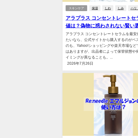
スキンケア
保湿
しわ
しみ
ハリ
アラプラス コンセントレートセ
値は？偽物に惑わされない賢い
アラプラス コンセントレートセラムを最安
たいなら、公式サイトから購入するのがベ
のも、Yahoo!ショッピングや楽天市場な
はありますが、出品者によって保管状態や
イミングが異なることも。...
2026年7月26日