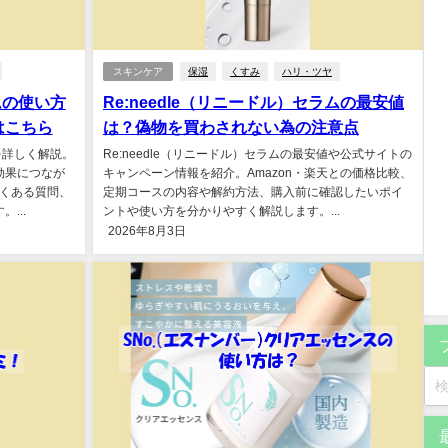
スキンケア
保湿
くすみ
ハリ・ツヤ
ラムの使い方
Re:needle（リニードル）セラムの最安値
はこちら
は？偽物を買わされない為の注意点
方を詳しく解説。
Re:needle（リニードル）セラムの最安値や公式サイトの
効果につなが
キャンペーン情報を紹介。Amazon・楽天との価格比較、
くある質問、
定期コースの内容や解約方法、購入前に確認したいポイ
...
ントや使い方を分かりやすく解説します。...
2026年8月3日