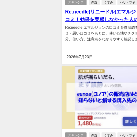
スキンケア
保湿
くすみ
ハリ・ツヤ
Re:needle(リニードル)エマル
コミ！効果を実感しなかった人
Re:needle エマルジョンの口コミを徹底
ミ・悪い口コミをもとに、使い心地やチク
分、使い方、注意点をわかりやすく解説します
2026年7月23日
スキンケア
保湿
くすみ
ハリ・ツヤ