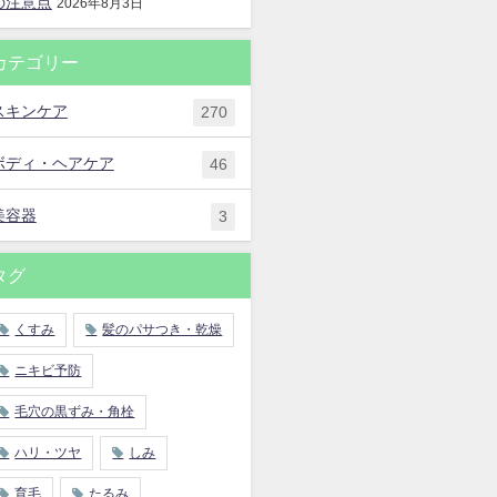
の注意点
2026年8月3日
カテゴリー
スキンケア
270
ボディ・ヘアケア
46
美容器
3
タグ
くすみ
髪のパサつき・乾燥
ニキビ予防
毛穴の黒ずみ・角栓
ハリ・ツヤ
しみ
育毛
たるみ