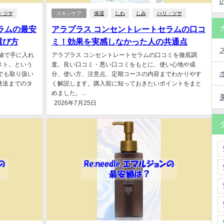
・ツヤ
スキンケア
保湿
しわ
しみ
ハリ・ツヤ
ラムの最安
アラプラス コンセントレートセラムの口コ
選び方
ミ！効果を実感しなかった人の共通点
値で手に入れ
アラプラス コンセントレートセラムの口コミを徹底調
スト。という
査。良い口コミ・悪い口コミをもとに、使い心地や成
どでも取り扱い
分、使い方、注意点、定期コースの内容までわかりやす
発送までのタ
く解説します。購入前に知っておきたいポイントをまと
めました。...
2026年7月25日