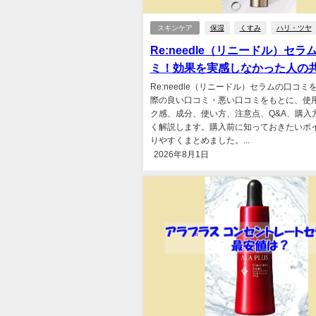
スキンケア
保湿
くすみ
ハリ・ツヤ
Re:needle（リニードル）セラ
ミ！効果を実感しなかった人の
Re:needle（リニードル）セラムの口コ
際の良い口コミ・悪い口コミをもとに、使
ク感、成分、使い方、注意点、Q&A、購入
く解説します。購入前に知っておきたいポ
りやすくまとめました。...
2026年8月1日