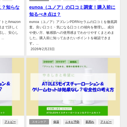
こ？知らな
eunoa（ユノア）の口コミ調査！購入前に
知るべき点は？
トとAmazon
eunoa（ユノア）アズレンPDRNセラムの口コミを徹底調
法まで詳しく
査。良い口コミ・気になる口コミの傾向を整理し、成分
認し、安心し
や使い方、敏感肌への使用感までわかりやすくまとめま
..
した。購入前に知っておきたいポイントを確認できま
す。...
2026年2月23日
アトピー
スキンケア
保湿
ニキビ予防
肌荒れ
アトピー