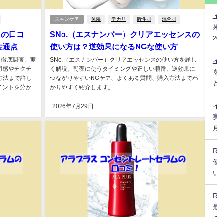
スキンケア
保湿
テカリ
脂性肌
混合肌
ムの口コ
SNo.（エスナンバー）クリアエッセンスの
2
共通点
使い方は？逆効果になるNGな使い方
ミを徹底調査。実
SNo.（エスナンバー）クリアエッセンスの使い方を詳し
用感やチクチ
く解説。朝夜に使うタイミングや正しい順番、逆効果に
方法まで詳し
つながりやすいNGケア、よくある質問、購入方法までわ
イントを分か
かりやすく紹介します。...
2026年7月29日