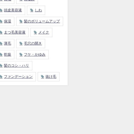
頭皮美容液
しわ
保湿
髪のボリュームアップ
まつ毛美容液
メイク
薄毛
毛穴の開き
乾燥
フケ・かゆみ
髪のコシ・ハリ
ファンデーション
抜け毛