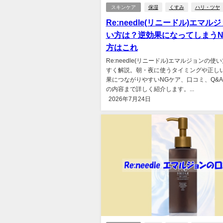
スキンケア
保湿
くすみ
ハリ・ツヤ
Re:needle(リニードル)エマル
い方は？逆効果になってしまうN
方はこれ
Re:needle(リニードル)エマルジョンの
すく解説。朝・夜に使うタイミングや正し
果につながりやすいNGケア、口コミ、Q&
の内容まで詳しく紹介します。...
2026年7月24日