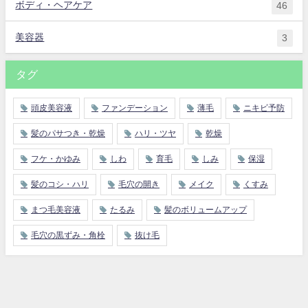
ボディ・ヘアケア
46
美容器
3
タグ
頭皮美容液
ファンデーション
薄毛
ニキビ予防
髪のパサつき・乾燥
ハリ・ツヤ
乾燥
フケ・かゆみ
しわ
育毛
しみ
保湿
髪のコシ・ハリ
毛穴の開き
メイク
くすみ
まつ毛美容液
たるみ
髪のボリュームアップ
毛穴の黒ずみ・角栓
抜け毛